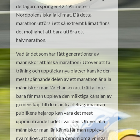
deltagarna springer 42 195 meter i
Nordpolens iskalla klimat. Då detta
marathon utförs i ett så extremt klimat finns
det möjlighet att bara utföra ett
halvmarathon.
Vad är det som har fått generationer av
människor att älska marathon? Utöver att få
träning och upptäcka nya platser kanske den
mest spännande delen av ett marathon är alla
människor man får chansen att träffa. Inte
bara får man uppleva den mäktiga känslan av
gemenskap till dem andra deltagarna utan
publikens hejarop kan vara det mest
uppmuntrande ljudet i världen. Utöver alla
människor man lär känna får man uppleva
nya miljöer, att springa genom omgivningar