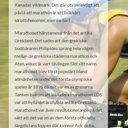
Kanadas vildmark. Det går otvivelaktigt att
påstå att marathon är ett folkkärt
idrottsfenomen, men varför?
Marathonet härstammar från det antika
Grekland. Det sades att den grekiske
budbäraren Philipides sprang hela vägen
mellan de grekiska städerna marathon och
Aten, vilket är vart tävlingen fått sitt namn.
marathonet blev först populärt bland
allmänheten under det första olympiska
spelen år 1896 då det var en av grenarna.
Tanken bakom att inkludera marathonet i OS
var att hylla det ärofyllda antika Grekland.
marathonet var även revolutionerande på det
sätt att det var en av dem första officiella
långdistans loppen där kvinnor fick delta.