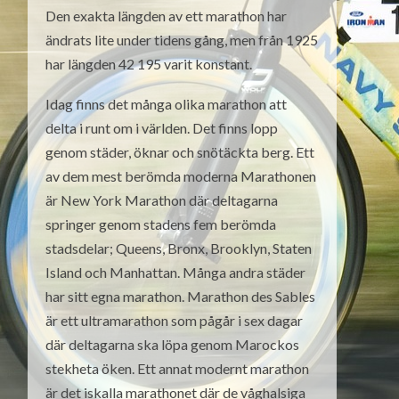
Den exakta längden av ett marathon har
ändrats lite under tidens gång, men från 1925
har längden 42 195 varit konstant.
Idag finns det många olika marathon att
delta i runt om i världen. Det finns lopp
genom städer, öknar och snötäckta berg. Ett
av dem mest berömda moderna Marathonen
är New York Marathon där deltagarna
springer genom stadens fem berömda
stadsdelar; Queens, Bronx, Brooklyn, Staten
Island och Manhattan. Många andra städer
har sitt egna marathon. Marathon des Sables
är ett ultramarathon som pågår i sex dagar
där deltagarna ska löpa genom Marockos
stekheta öken. Ett annat modernt marathon
är det iskalla marathonet där de våghalsiga