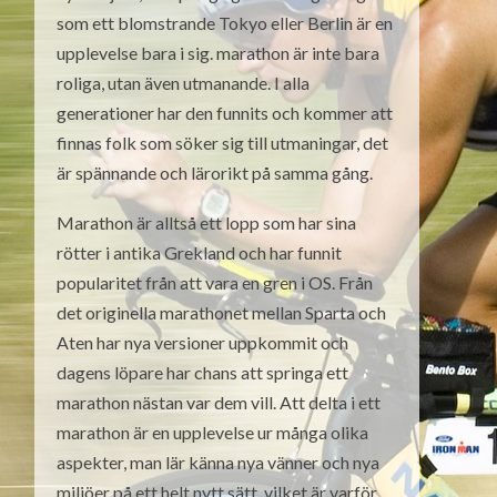
som ett blomstrande Tokyo eller Berlin är en
upplevelse bara i sig. marathon är inte bara
roliga, utan även utmanande. I alla
generationer har den funnits och kommer att
finnas folk som söker sig till utmaningar, det
är spännande och lärorikt på samma gång.
Marathon är alltså ett lopp som har sina
rötter i antika Grekland och har funnit
popularitet från att vara en gren i OS. Från
det originella marathonet mellan Sparta och
Aten har nya versioner uppkommit och
dagens löpare har chans att springa ett
marathon nästan var dem vill. Att delta i ett
marathon är en upplevelse ur många olika
aspekter, man lär känna nya vänner och nya
miljöer på ett helt nytt sätt, vilket är varför